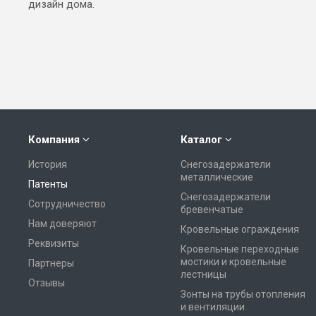
дизайн дома.
Компания
Каталог
История
Снегозадержатели
металлические
Патенты
Снегозадержатели
Сотрудничество
бревенчатые
Нам доверяют
Кровельные ограждения
Реквизиты
Кровельные переходные
мостики и кровельные
Партнеры
лестницы
Отзывы
Зонты на трубы отопления
и вентиляции