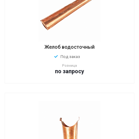
Желоб водосточный
Под заказ
Розница
по зап
р
осу