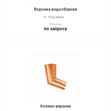
Воронка водосборная
Под заказ
Розница
по зап
р
осу
Колено верхнее