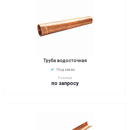
Труба водосточная
Под заказ
Розница
по зап
р
осу