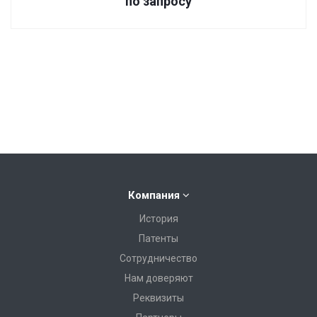
по зап
р
осу
Компания
История
Патенты
Сотрудничество
Нам доверяют
Реквизиты