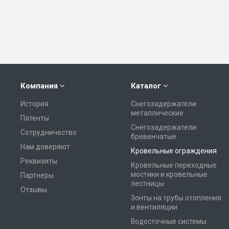
Компания
Каталог
История
Снегозадержатели
металлические
Патенты
Снегозадержатели
Сотрудничество
бревенчатые
Нам доверяют
Кровельные ограждения
Реквизиты
Кровельные переходные
мостики и кровельные
Партнеры
лестницы
Отзывы
Зонты на трубы отопления
и вентиляции
Водосточные системы