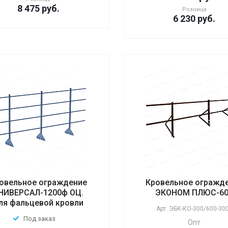
8 475
руб.
Розница
6 230
руб.
овельное ограждение
Кровельное огражд
НИВЕРСАЛ-1200ф ОЦ.
ЭКОНОМ ПЛЮС-6
ля фальцевой кровли
Арт.
ЭБК-КО-300/600-30
Под заказ
Опт