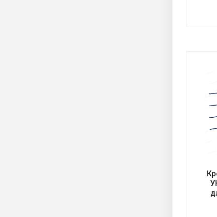
Кр
У
д