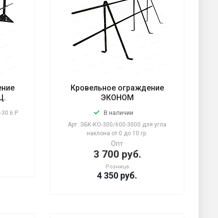
ение
Кровельное ограждение
Ц.
ЭКОНОМ
В наличии
30.6 Р
Арт.
ЭБК-КО-300/600-3000 для угла
наклона от 0 до 10 гр.
Опт
3 700 руб.
Розница
4 350
руб.