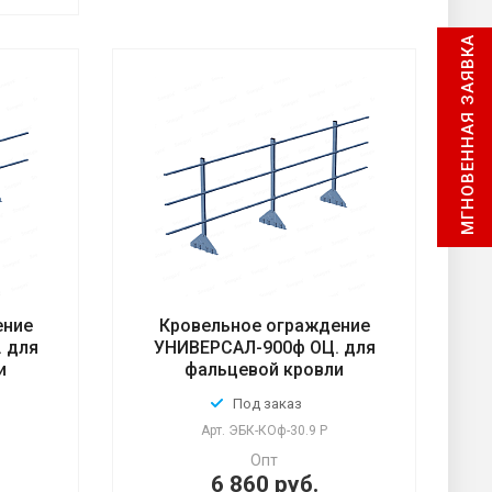
МГНОВЕННАЯ ЗАЯВКА
ение
Кровельное ограждение
 для
УНИВЕРСАЛ-900ф ОЦ. для
и
фальцевой кровли
Под заказ
Арт.
ЭБК-КОф-30.9 Р
Опт
6 860 руб.