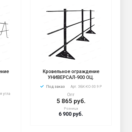
ение
Кровельное ограждение
УНИВЕРСАЛ-900 ОЦ.
Под заказ
Арт.
ЭБК-КО-30.9 Р
я угла
Опт
5 865 руб.
Розница
6 900
руб.