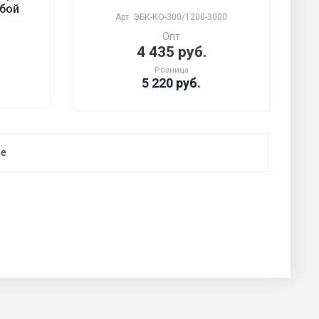
убой
Арт.
ЭБК-КО-300/1200-3000
Опт
4 435 руб.
Розница
5 220
руб.
ще