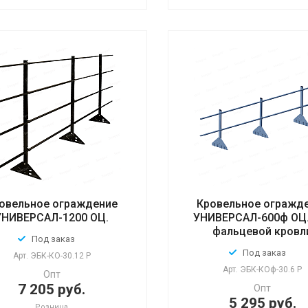
овельное ограждение
Кровельное огражд
УНИВЕРСАЛ-1200 ОЦ.
УНИВЕРСАЛ-600ф ОЦ.
фальцевой кровл
Под заказ
Под заказ
Арт.
ЭБК-КО-30.12 Р
Арт.
ЭБК-КОф-30.6 Р
Опт
7 205 руб.
Опт
5 295 руб.
Розница