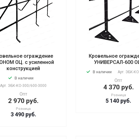
овельное ограждение
Кровельное огражд
ОНОМ ОЦ. с усиленной
УНИВЕРСАЛ-600 О
конструкцией
В наличии
Арт.
ЭБК-КО-
В наличии
Опт
Арт.
ЭБК-КО-300/600-3000
4 370 руб.
Опт
Розница
2 970 руб.
5 140
руб.
Розница
3 490
руб.