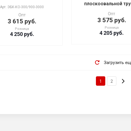
плоскоовальной тр
Арт.
ЭБК-КО-300/900-3000
Опт
Опт
3 575 руб.
3 615 руб.
Розница
Розница
4 205
руб.
4 250
руб.
Загрузить е
1
2