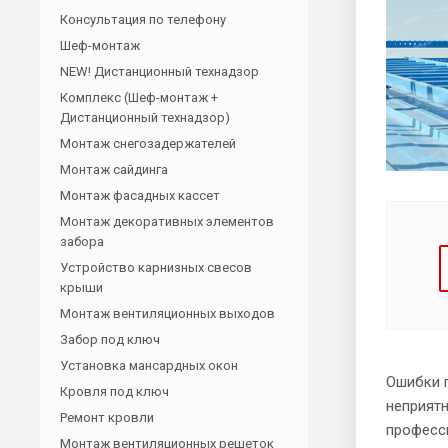
Консультация по телефону
Шеф-монтаж
NEW! Дистанционный технадзор
Комплекс (Шеф-монтаж +
Дистанционный технадзор)
Монтаж снегозадержателей
Монтаж сайдинга
Монтаж фасадных кассет
Монтаж декоративных элементов
забора
Устройство карнизных свесов
крыши
Монтаж вентиляционных выходов
Забор под ключ
Установка мансардных окон
Ошибки п
Кровля под ключ
неприят
Ремонт кровли
професс
Монтаж вентиляционных решеток