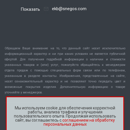
ekb@snegos.com
Показать
Обращаем Ваше внимание на то, что данный сайт носит исключительно
информационный характер и ни при каких условиях не является публичной
офертой. Для получения подробной информации о наличии и стоимости
указанных товаров и (или) услуг, пожалуйста обращайтесь к менеджерам
отдела продаж с помощью специальных форм связи или по телефонам,
указанным в разделе контакты. Изображения, представленные на сайте,
носят ознакомительный характер и не позволяют точно передать цвет и
возможные покрытия изделия. Дополнительную информацию о товаре
уточняйте у менеджеров.
Мы используем cookie для обеспечения корректной
работы, анализа трафика и улучшения
© 2026 Все права защищены.
пользовательского опыта. Продолжая использовать
Политика конфиденциальности
сайт, вы соглашаетесь с
соглашением на обработку
персональных данных