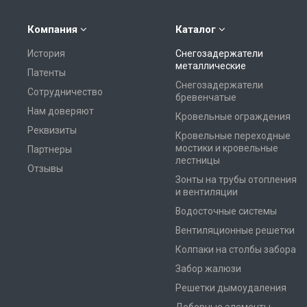
Компания
Каталог
История
Снегозадержатели
металлические
Патенты
Снегозадержатели
Сотрудничество
бревенчатые
Нам доверяют
Кровельные ограждения
Реквизиты
Кровельные переходные
мостики и кровельные
Партнеры
лестницы
Отзывы
Зонты на трубы отопления
и вентиляции
Водосточные системы
Вентиляционные решетки
Колпаки на столбы забора
Забор жалюзи
Решетки дымоудаления
Доборные элементы