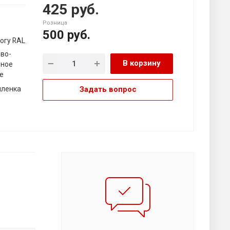
425 руб.
Розница
500
руб.
огу RAL
во-
В корзину
рное
е
пленка
Задать вопрос