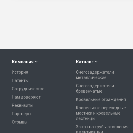
Компания
Каталог
История
Снегозадержатели
металлические
Патенты
Снегозадержатели
Сотрудничество
бревенчатые
Нам доверяют
Кровельные ограждения
Реквизиты
Кровельные переходные
мостики и кровельные
Партнеры
лестницы
Отзывы
Зонты на трубы отопления
и вентиляции