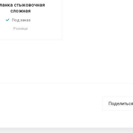
ланка стыковочная
сложная
Под заказ
Розница
Поделитьс