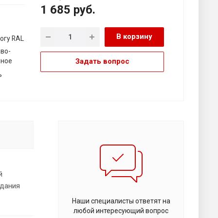
1 685
руб.
В корзину
огу RAL
во-
рное
Задать вопрос
ь
й
адания
Наши специалисты ответят на
любой интересующий вопрос