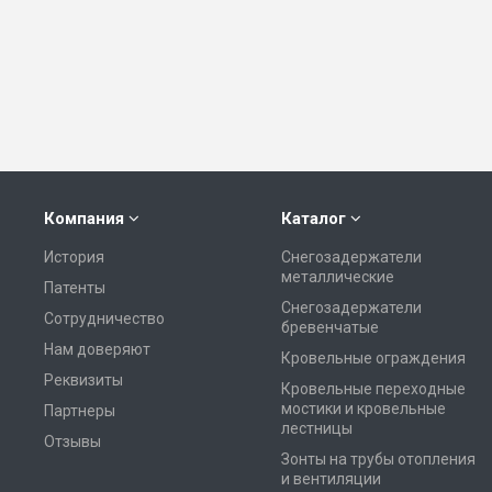
Компания
Каталог
История
Снегозадержатели
металлические
Патенты
Снегозадержатели
Сотрудничество
бревенчатые
Нам доверяют
Кровельные ограждения
Реквизиты
Кровельные переходные
мостики и кровельные
Партнеры
лестницы
Отзывы
Зонты на трубы отопления
и вентиляции