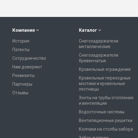
Компания
Каталог
История
Снегозадержатели
металлические
Патенты
Снегозадержатели
Сотрудничество
бревенчатые
Нам доверяют
Кровельные ограждения
Реквизиты
Кровельные переходные
мостики и кровельные
Партнеры
лестницы
Отзывы
Зонты на трубы отопления
и вентиляции
Водосточные системы
Вентиляционные решетки
Колпаки на столбы забора
Забор жалюзи