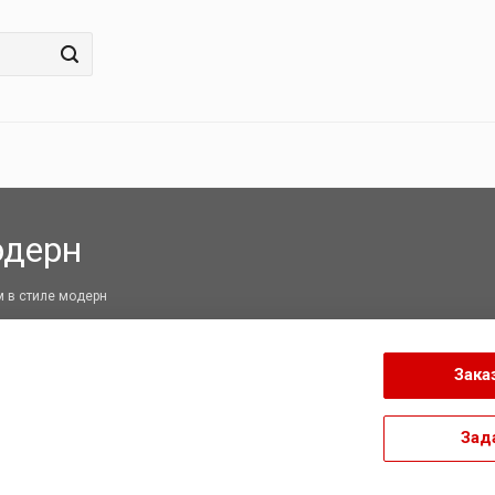
одерн
 в стиле модерн
Зака
Зад